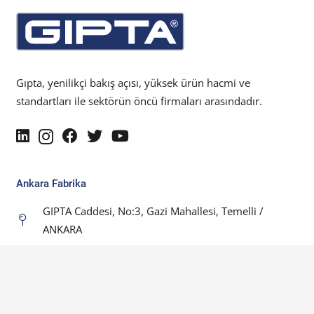
Gıpta, yenilikçi bakış açısı, yüksek ürün hacmi ve
standartları ile sektörün öncü firmaları arasındadır.
Ankara Fabrika
GIPTA Caddesi, No:3, Gazi Mahallesi, Temelli /
ANKARA
+90 (312) 645 19 00
İstanbul Showroom
İstoç 16. Ada Aslan Plaza Kat:7-8 Bağcılar / İSTANBUL