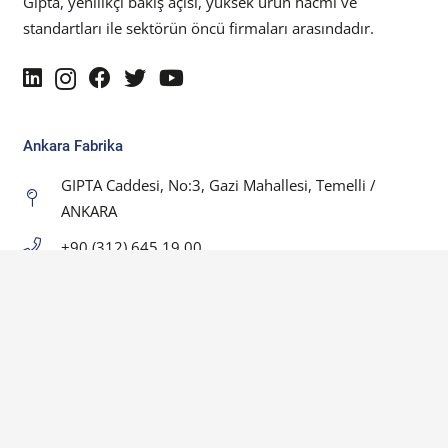
Gıpta, yenilikçi bakış açısı, yüksek ürün hacmi ve
standartları ile sektörün öncü firmaları arasındadır.
Ankara Fabrika
GIPTA Caddesi, No:3, Gazi Mahallesi, Temelli /
ANKARA
+90 (312) 645 19 00
İstanbul Showroom
İstoç 16. Ada Aslan Plaza Kat:7-8 Bağcılar / İSTANBUL
+90 (212) 422 91 13
Copyright © 2023 GIPTA. All rights reserved.