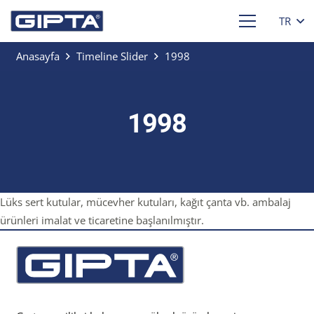
TR
Anasayfa
Timeline Slider
1998
1998
Lüks sert kutular, mücevher kutuları, kağıt çanta vb. ambalaj
ürünleri imalat ve ticaretine başlanılmıştır.